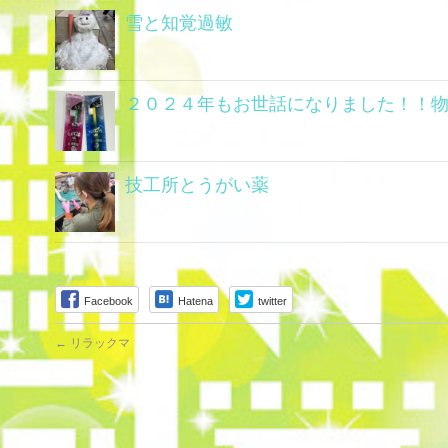
雪と知覚過敏
２０２４年もお世話になりました！！
技工所とうがい薬
Facebook
Hatena
twitter
←
リラックマ