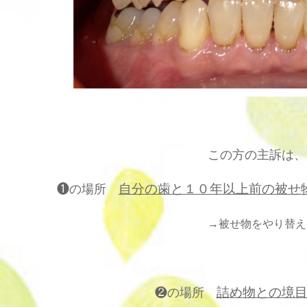
この方の主訴は、
自分の歯と１０年以上前の被せ
❶の場所
→
被せ物をやり替え
詰め物との境
❷の場所