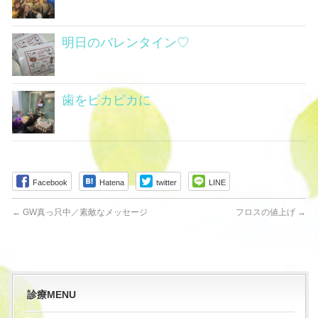
明日のバレンタイン♡
歯をピカピカに
Facebook
Hatena
twitter
LINE
←
GW真っ只中／素敵なメッセージ
フロスの値上げ
→
診療MENU