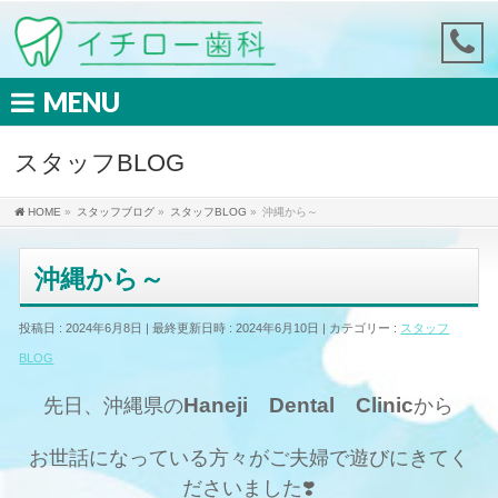
MENU
スタッフBLOG
HOME
»
スタッフブログ
»
スタッフBLOG
»
沖縄から～
沖縄から～
投稿日 : 2024年6月8日
最終更新日時 : 2024年6月10日
カテゴリー :
スタッフ
BLOG
Haneji Dental Clinic
先日、沖縄県の
から
お世話になっている方々がご夫婦で遊びにきてく
ださいました❣️