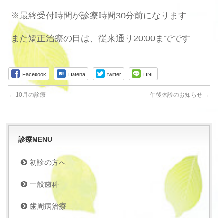
※最終受付時間が診療時間30分前になります
また矯正治療の日は、従来通り20:00までです
Facebook
Hatena
twitter
LINE
←
10月の診療
午後休診のお知らせ
→
診療MENU
初診の方へ
一般歯科
歯周病治療